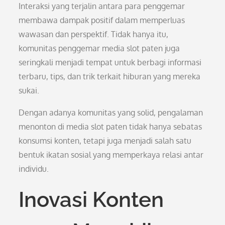
Interaksi yang terjalin antara para penggemar
membawa dampak positif dalam memperluas
wawasan dan perspektif. Tidak hanya itu,
komunitas penggemar media slot paten juga
seringkali menjadi tempat untuk berbagi informasi
terbaru, tips, dan trik terkait hiburan yang mereka
sukai.
Dengan adanya komunitas yang solid, pengalaman
menonton di media slot paten tidak hanya sebatas
konsumsi konten, tetapi juga menjadi salah satu
bentuk ikatan sosial yang memperkaya relasi antar
individu.
Inovasi Konten