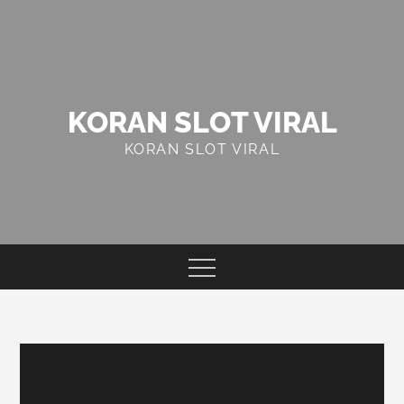
Skip
to
content
KORAN SLOT VIRAL
KORAN SLOT VIRAL