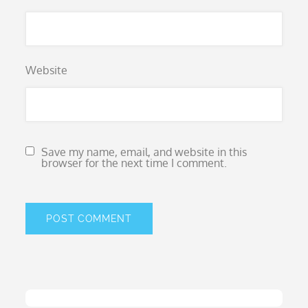
Website
Save my name, email, and website in this
browser for the next time I comment.