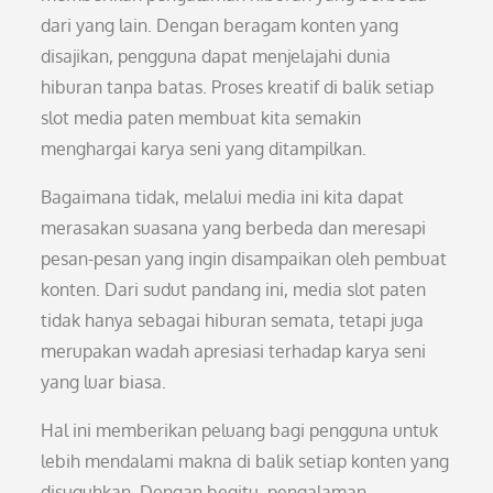
dari yang lain. Dengan beragam konten yang
disajikan, pengguna dapat menjelajahi dunia
hiburan tanpa batas. Proses kreatif di balik setiap
slot media paten membuat kita semakin
menghargai karya seni yang ditampilkan.
Bagaimana tidak, melalui media ini kita dapat
merasakan suasana yang berbeda dan meresapi
pesan-pesan yang ingin disampaikan oleh pembuat
konten. Dari sudut pandang ini, media slot paten
tidak hanya sebagai hiburan semata, tetapi juga
merupakan wadah apresiasi terhadap karya seni
yang luar biasa.
Hal ini memberikan peluang bagi pengguna untuk
lebih mendalami makna di balik setiap konten yang
disuguhkan. Dengan begitu, pengalaman