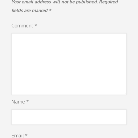
Your email address will not be published.
Required
fields are marked
*
Comment
*
Name
*
Email
*