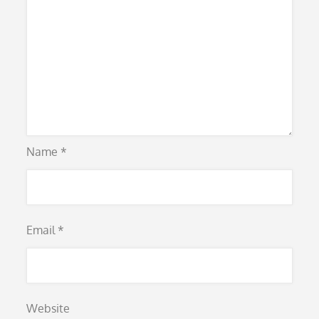
Name
*
Email
*
Website