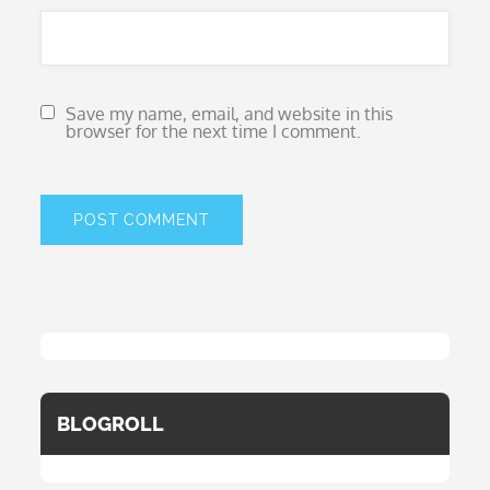
Save my name, email, and website in this
browser for the next time I comment.
BLOGROLL