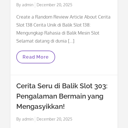
Posted
By
admin
December 20, 2025
on
Create a Random Review Article About Cerita
Slot 138 Cerita Unik di Balik Slot 138:
Mengungkap Rahasia di Balik Mesin Slot
Selamat datang di dunia […]
Cerita
Read More
Unik
Di
Balik
Slot
138:
Cerita Seru di Balik Slot 303:
Mengungkap
Rahasia
Pengalaman Bermain yang
Di
Balik
Mengasyikkan!
Mesin
Slot
Posted
By
admin
December 20, 2025
on