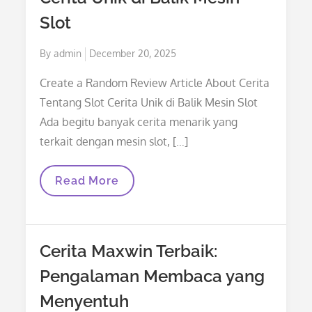
Online
Slot
Posted
By
admin
December 20, 2025
on
Create a Random Review Article About Cerita
Tentang Slot Cerita Unik di Balik Mesin Slot
Ada begitu banyak cerita menarik yang
terkait dengan mesin slot, […]
Cerita
Read More
Unik
Di
Balik
Mesin
Slot
Cerita Maxwin Terbaik:
Pengalaman Membaca yang
Menyentuh