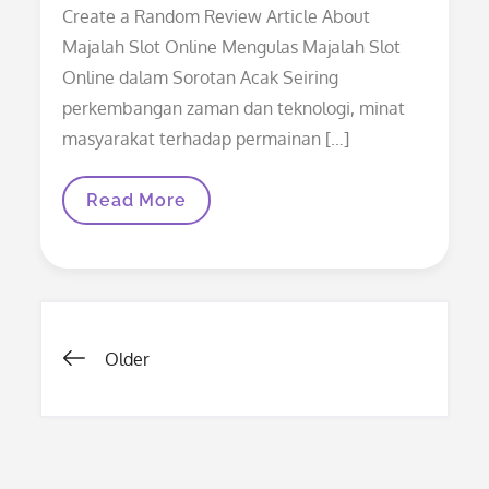
Create a Random Review Article About
Majalah Slot Online Mengulas Majalah Slot
Online dalam Sorotan Acak Seiring
perkembangan zaman dan teknologi, minat
masyarakat terhadap permainan […]
Mengulas
Read More
Majalah
Slot
Online
Dalam
Sorotan
Acak
Posts
Older
navigation