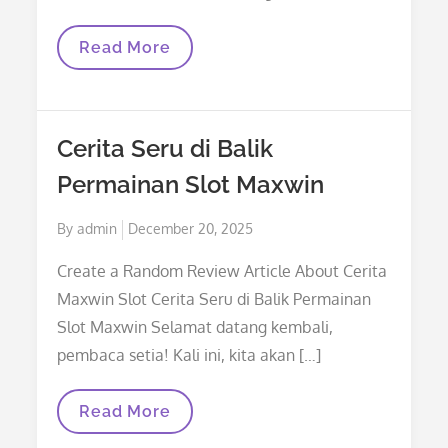
Cerita
Read More
RTP
Slot:
Keberuntungan
Anda
Di
Cerita Seru di Balik
Ujung
Jari
Permainan Slot Maxwin
Posted
By
admin
December 20, 2025
on
Create a Random Review Article About Cerita
Maxwin Slot Cerita Seru di Balik Permainan
Slot Maxwin Selamat datang kembali,
pembaca setia! Kali ini, kita akan […]
Cerita
Read More
Seru
Di