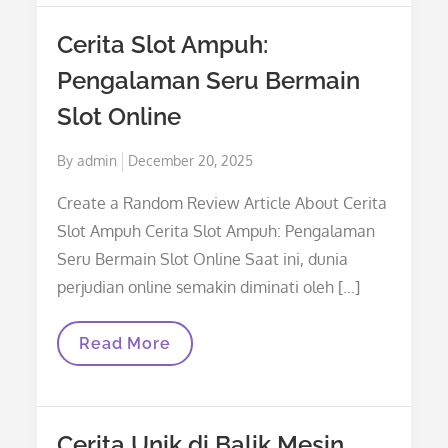
Kenangan
Manis
Cerita Slot Ampuh:
Bersama
Mesin
Pengalaman Seru Bermain
Slot
Slot Online
Posted
By
admin
December 20, 2025
on
Create a Random Review Article About Cerita
Slot Ampuh Cerita Slot Ampuh: Pengalaman
Seru Bermain Slot Online Saat ini, dunia
perjudian online semakin diminati oleh […]
Cerita
Read More
Slot
Ampuh:
Pengalaman
Seru
Bermain
Cerita Unik di Balik Mesin
Slot