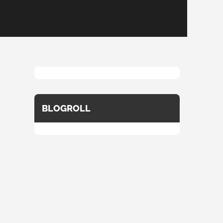
BLOGROLL