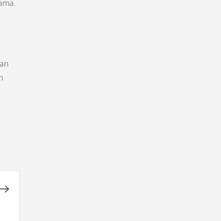
tama.
dan
n