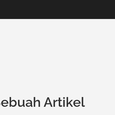
ebuah Artikel