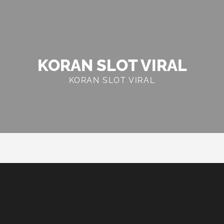
KORAN SLOT VIRAL
KORAN SLOT VIRAL