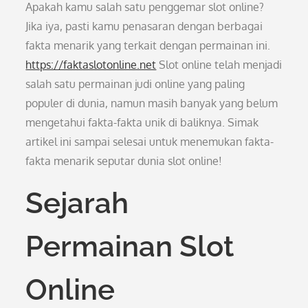
Apakah kamu salah satu penggemar slot online?
Jika iya, pasti kamu penasaran dengan berbagai
fakta menarik yang terkait dengan permainan ini.
https://faktaslotonline.net
Slot online telah menjadi
salah satu permainan judi online yang paling
populer di dunia, namun masih banyak yang belum
mengetahui fakta-fakta unik di baliknya. Simak
artikel ini sampai selesai untuk menemukan fakta-
fakta menarik seputar dunia slot online!
Sejarah
Permainan Slot
Online