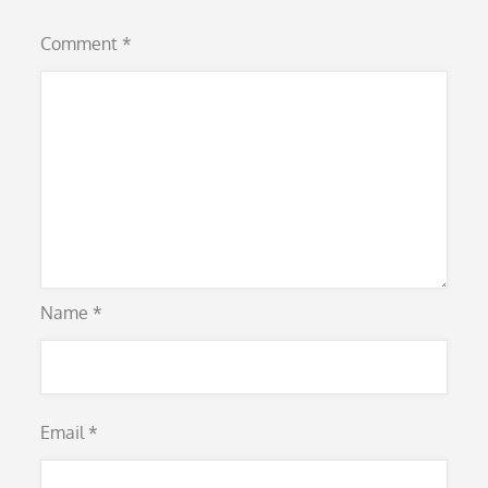
Comment
*
Name
*
Email
*