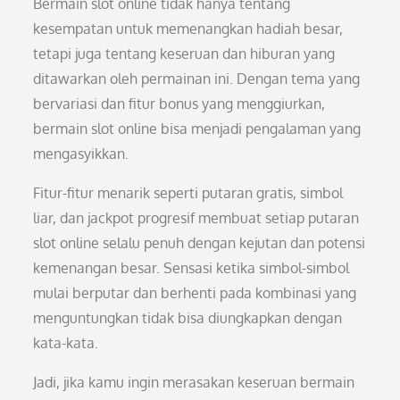
Bermain slot online tidak hanya tentang
kesempatan untuk memenangkan hadiah besar,
tetapi juga tentang keseruan dan hiburan yang
ditawarkan oleh permainan ini. Dengan tema yang
bervariasi dan fitur bonus yang menggiurkan,
bermain slot online bisa menjadi pengalaman yang
mengasyikkan.
Fitur-fitur menarik seperti putaran gratis, simbol
liar, dan jackpot progresif membuat setiap putaran
slot online selalu penuh dengan kejutan dan potensi
kemenangan besar. Sensasi ketika simbol-simbol
mulai berputar dan berhenti pada kombinasi yang
menguntungkan tidak bisa diungkapkan dengan
kata-kata.
Jadi, jika kamu ingin merasakan keseruan bermain