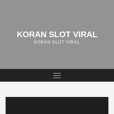
Skip
to
content
KORAN SLOT VIRAL
KORAN SLOT VIRAL