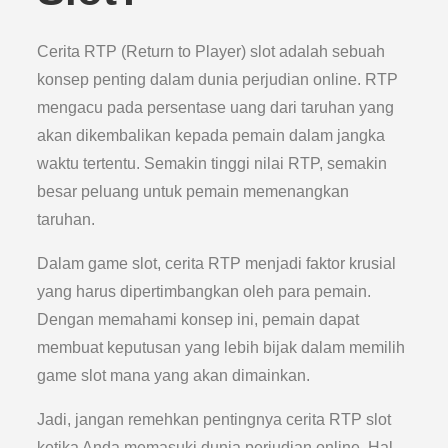
Cerita RTP (Return to Player) slot adalah sebuah
konsep penting dalam dunia perjudian online. RTP
mengacu pada persentase uang dari taruhan yang
akan dikembalikan kepada pemain dalam jangka
waktu tertentu. Semakin tinggi nilai RTP, semakin
besar peluang untuk pemain memenangkan
taruhan.
Dalam game slot, cerita RTP menjadi faktor krusial
yang harus dipertimbangkan oleh para pemain.
Dengan memahami konsep ini, pemain dapat
membuat keputusan yang lebih bijak dalam memilih
game slot mana yang akan dimainkan.
Jadi, jangan remehkan pentingnya cerita RTP slot
ketika Anda memasuki dunia perjudian online. Hal