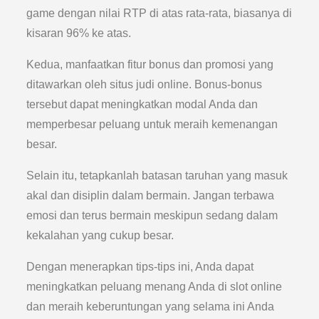
game dengan nilai RTP di atas rata-rata, biasanya di
kisaran 96% ke atas.
Kedua, manfaatkan fitur bonus dan promosi yang
ditawarkan oleh situs judi online. Bonus-bonus
tersebut dapat meningkatkan modal Anda dan
memperbesar peluang untuk meraih kemenangan
besar.
Selain itu, tetapkanlah batasan taruhan yang masuk
akal dan disiplin dalam bermain. Jangan terbawa
emosi dan terus bermain meskipun sedang dalam
kekalahan yang cukup besar.
Dengan menerapkan tips-tips ini, Anda dapat
meningkatkan peluang menang Anda di slot online
dan meraih keberuntungan yang selama ini Anda