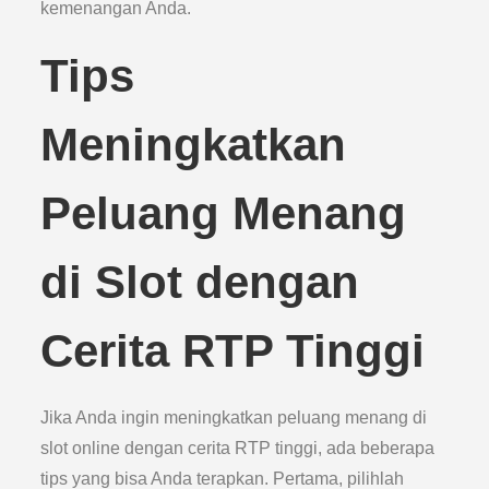
kemenangan Anda.
Tips
Meningkatkan
Peluang Menang
di Slot dengan
Cerita RTP Tinggi
Jika Anda ingin meningkatkan peluang menang di
slot online dengan cerita RTP tinggi, ada beberapa
tips yang bisa Anda terapkan. Pertama, pilihlah