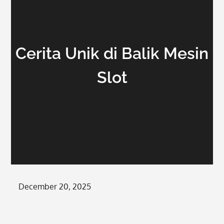
Cerita Unik di Balik Mesin
Slot
Posted
December 20, 2025
on