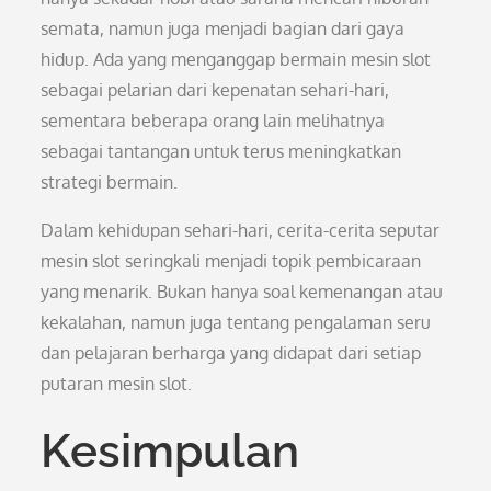
semata, namun juga menjadi bagian dari gaya
hidup. Ada yang menganggap bermain mesin slot
sebagai pelarian dari kepenatan sehari-hari,
sementara beberapa orang lain melihatnya
sebagai tantangan untuk terus meningkatkan
strategi bermain.
Dalam kehidupan sehari-hari, cerita-cerita seputar
mesin slot seringkali menjadi topik pembicaraan
yang menarik. Bukan hanya soal kemenangan atau
kekalahan, namun juga tentang pengalaman seru
dan pelajaran berharga yang didapat dari setiap
putaran mesin slot.
Kesimpulan