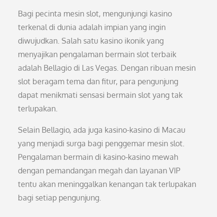
Bagi pecinta mesin slot, mengunjungi kasino
terkenal di dunia adalah impian yang ingin
diwujudkan. Salah satu kasino ikonik yang
menyajikan pengalaman bermain slot terbaik
adalah Bellagio di Las Vegas. Dengan ribuan mesin
slot beragam tema dan fitur, para pengunjung
dapat menikmati sensasi bermain slot yang tak
terlupakan.
Selain Bellagio, ada juga kasino-kasino di Macau
yang menjadi surga bagi penggemar mesin slot.
Pengalaman bermain di kasino-kasino mewah
dengan pemandangan megah dan layanan VIP
tentu akan meninggalkan kenangan tak terlupakan
bagi setiap pengunjung.