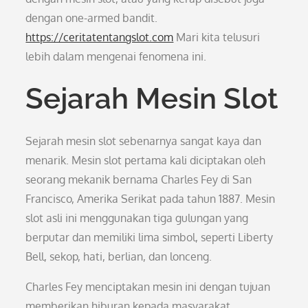
dengan one-armed bandit.
https://ceritatentangslot.com
Mari kita telusuri
lebih dalam mengenai fenomena ini.
Sejarah Mesin Slot
Sejarah mesin slot sebenarnya sangat kaya dan
menarik. Mesin slot pertama kali diciptakan oleh
seorang mekanik bernama Charles Fey di San
Francisco, Amerika Serikat pada tahun 1887. Mesin
slot asli ini menggunakan tiga gulungan yang
berputar dan memiliki lima simbol, seperti Liberty
Bell, sekop, hati, berlian, dan lonceng.
Charles Fey menciptakan mesin ini dengan tujuan
memberikan hiburan kepada masyarakat