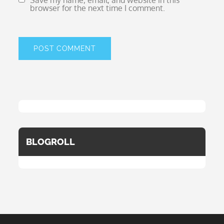
Save my name, email, and website in this
browser for the next time I comment.
BLOGROLL