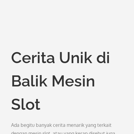
Cerita Unik di
Balik Mesin
Slot
Ada begitu banyak cerita menarik yang terkait
dengan mesin slot, atau yang kerap disebut juga