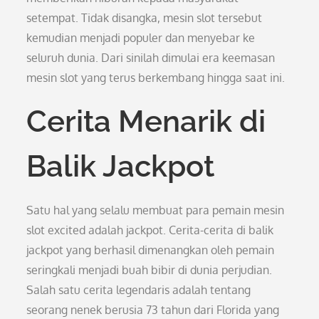
setempat. Tidak disangka, mesin slot tersebut
kemudian menjadi populer dan menyebar ke
seluruh dunia. Dari sinilah dimulai era keemasan
mesin slot yang terus berkembang hingga saat ini.
Cerita Menarik di
Balik Jackpot
Satu hal yang selalu membuat para pemain mesin
slot excited adalah jackpot. Cerita-cerita di balik
jackpot yang berhasil dimenangkan oleh pemain
seringkali menjadi buah bibir di dunia perjudian.
Salah satu cerita legendaris adalah tentang
seorang nenek berusia 73 tahun dari Florida yang