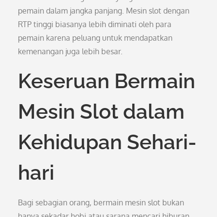
pemain dalam jangka panjang. Mesin slot dengan
RTP tinggi biasanya lebih diminati oleh para
pemain karena peluang untuk mendapatkan
kemenangan juga lebih besar.
Keseruan Bermain
Mesin Slot dalam
Kehidupan Sehari-
hari
Bagi sebagian orang, bermain mesin slot bukan
hanya sekadar hobi atau sarana mencari hiburan