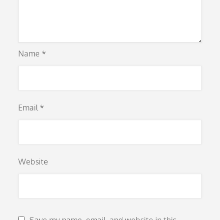
Name
*
Email
*
Website