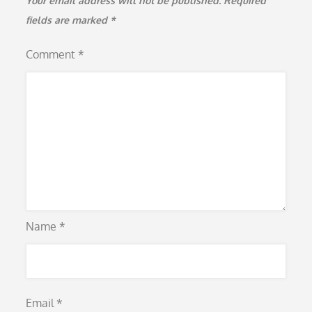
Your email address will not be published.
Required
fields are marked
*
Comment
*
Name
*
Email
*