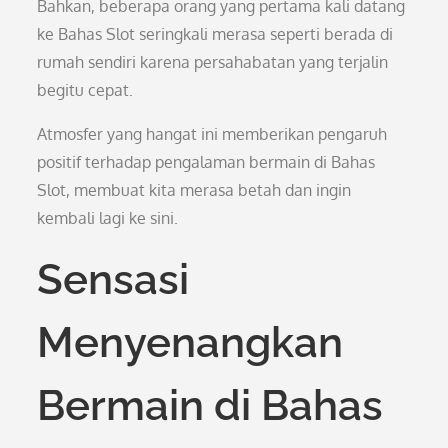
Bahkan, beberapa orang yang pertama kali datang
ke Bahas Slot seringkali merasa seperti berada di
rumah sendiri karena persahabatan yang terjalin
begitu cepat.
Atmosfer yang hangat ini memberikan pengaruh
positif terhadap pengalaman bermain di Bahas
Slot, membuat kita merasa betah dan ingin
kembali lagi ke sini.
Sensasi
Menyenangkan
Bermain di Bahas