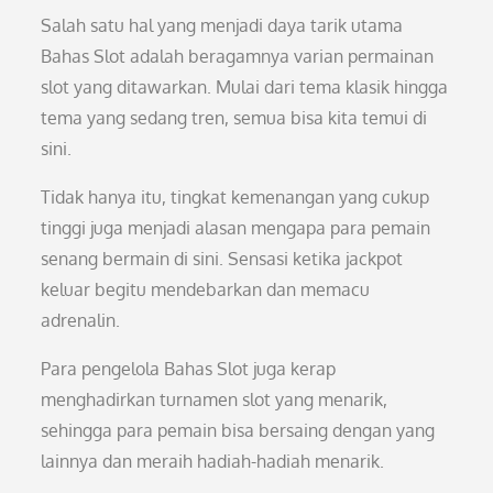
Salah satu hal yang menjadi daya tarik utama
Bahas Slot adalah beragamnya varian permainan
slot yang ditawarkan. Mulai dari tema klasik hingga
tema yang sedang tren, semua bisa kita temui di
sini.
Tidak hanya itu, tingkat kemenangan yang cukup
tinggi juga menjadi alasan mengapa para pemain
senang bermain di sini. Sensasi ketika jackpot
keluar begitu mendebarkan dan memacu
adrenalin.
Para pengelola Bahas Slot juga kerap
menghadirkan turnamen slot yang menarik,
sehingga para pemain bisa bersaing dengan yang
lainnya dan meraih hadiah-hadiah menarik.