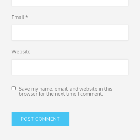
Email
*
Website
Save my name, email, and website in this
browser for the next time I comment.