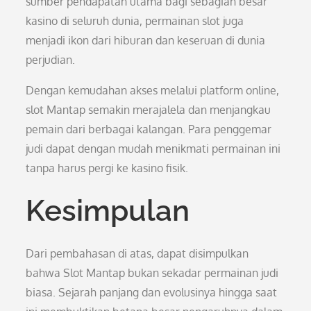
sumber pendapatan utama bagi sebagian besar
kasino di seluruh dunia, permainan slot juga
menjadi ikon dari hiburan dan keseruan di dunia
perjudian.
Dengan kemudahan akses melalui platform online,
slot Mantap semakin merajalela dan menjangkau
pemain dari berbagai kalangan. Para penggemar
judi dapat dengan mudah menikmati permainan ini
tanpa harus pergi ke kasino fisik.
Kesimpulan
Dari pembahasan di atas, dapat disimpulkan
bahwa Slot Mantap bukan sekadar permainan judi
biasa. Sejarah panjang dan evolusinya hingga saat