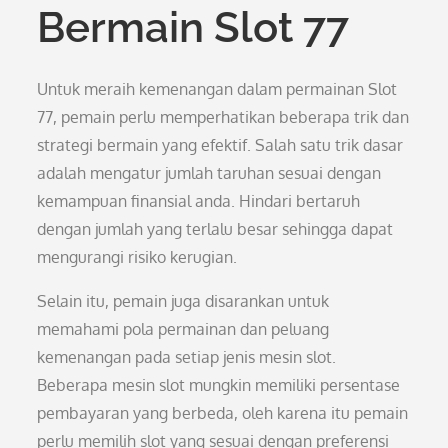
Bermain Slot 77
Untuk meraih kemenangan dalam permainan Slot
77, pemain perlu memperhatikan beberapa trik dan
strategi bermain yang efektif. Salah satu trik dasar
adalah mengatur jumlah taruhan sesuai dengan
kemampuan finansial anda. Hindari bertaruh
dengan jumlah yang terlalu besar sehingga dapat
mengurangi risiko kerugian.
Selain itu, pemain juga disarankan untuk
memahami pola permainan dan peluang
kemenangan pada setiap jenis mesin slot.
Beberapa mesin slot mungkin memiliki persentase
pembayaran yang berbeda, oleh karena itu pemain
perlu memilih slot yang sesuai dengan preferensi