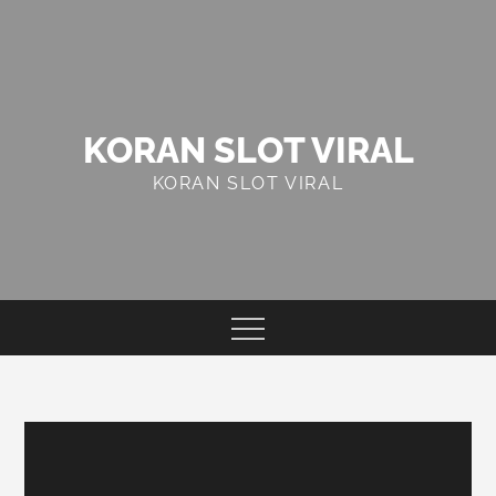
Skip
to
content
KORAN SLOT VIRAL
KORAN SLOT VIRAL