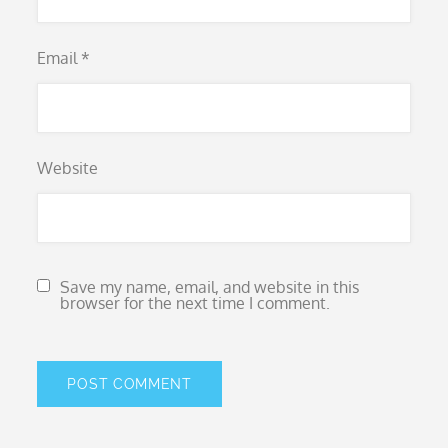
Email
*
Website
Save my name, email, and website in this
browser for the next time I comment.