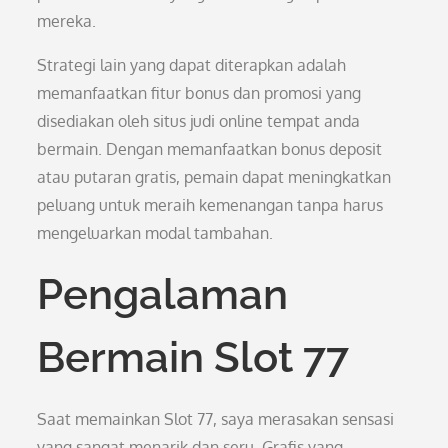
mereka.
Strategi lain yang dapat diterapkan adalah
memanfaatkan fitur bonus dan promosi yang
disediakan oleh situs judi online tempat anda
bermain. Dengan memanfaatkan bonus deposit
atau putaran gratis, pemain dapat meningkatkan
peluang untuk meraih kemenangan tanpa harus
mengeluarkan modal tambahan.
Pengalaman
Bermain Slot 77
Saat memainkan Slot 77, saya merasakan sensasi
yang sangat menarik dan seru. Grafis yang