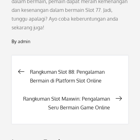
dalam bermain, pemain dapat meraih kemenangan
dan kesenangan dalam bermain Slot 77. Jadi,
tunggu apalagi? Ayo coba keberuntungan anda
sekarang juga!
By
admin
Post
Rangkuman Slot 88: Pengalaman
Bermain di Platform Slot Online
navigation
Rangkuman Slot Maxwin: Pengalaman
Seru Bermain Game Online