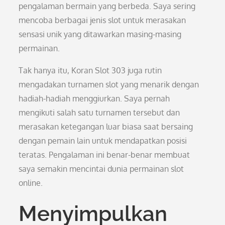
pengalaman bermain yang berbeda. Saya sering
mencoba berbagai jenis slot untuk merasakan
sensasi unik yang ditawarkan masing-masing
permainan.
Tak hanya itu, Koran Slot 303 juga rutin
mengadakan turnamen slot yang menarik dengan
hadiah-hadiah menggiurkan. Saya pernah
mengikuti salah satu turnamen tersebut dan
merasakan ketegangan luar biasa saat bersaing
dengan pemain lain untuk mendapatkan posisi
teratas. Pengalaman ini benar-benar membuat
saya semakin mencintai dunia permainan slot
online.
Menyimpulkan