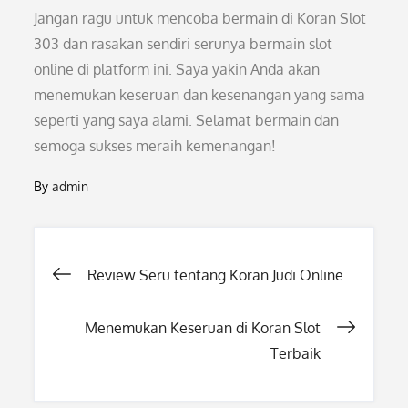
Jangan ragu untuk mencoba bermain di Koran Slot
303 dan rasakan sendiri serunya bermain slot
online di platform ini. Saya yakin Anda akan
menemukan keseruan dan kesenangan yang sama
seperti yang saya alami. Selamat bermain dan
semoga sukses meraih kemenangan!
By
admin
Post
Review Seru tentang Koran Judi Online
navigation
Menemukan Keseruan di Koran Slot
Terbaik