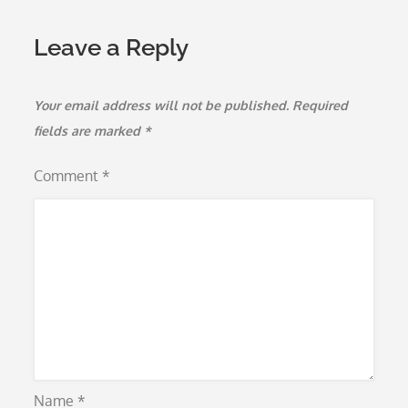
Leave a Reply
Your email address will not be published.
Required
fields are marked
*
Comment
*
Name
*