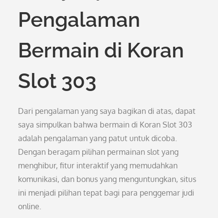
Pengalaman
Bermain di Koran
Slot 303
Dari pengalaman yang saya bagikan di atas, dapat
saya simpulkan bahwa bermain di Koran Slot 303
adalah pengalaman yang patut untuk dicoba.
Dengan beragam pilihan permainan slot yang
menghibur, fitur interaktif yang memudahkan
komunikasi, dan bonus yang menguntungkan, situs
ini menjadi pilihan tepat bagi para penggemar judi
online.