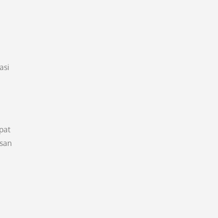
asi
pat
isan