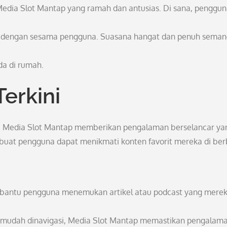
Media Slot Mantap yang ramah dan antusias. Di sana, penggu
man dengan sesama pengguna. Suasana hangat dan penuh seman
a di rumah.
Terkini
ini, Media Slot Mantap memberikan pengalaman berselancar ya
uat pengguna dapat menikmati konten favorit mereka di ber
membantu pengguna menemukan artikel atau podcast yang mere
n mudah dinavigasi, Media Slot Mantap memastikan pengalam