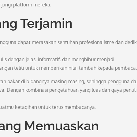
jungi platform mereka.
ang Terjamin
ngguna dapat merasakan sentuhan profesionalisme dan dedik
itulis dengan jelas, informatif, dan menghibur menjadi
n dengan teliti untuk memberikan nilai tambah kepada pembaca.
kan pakar di bidangnya masing-masing, sehingga pengguna da
ya. Dengan kombinasi pengetahuan yang luas dan gaya penul
mbuatmu ketagihan untuk terus membacanya.
 yang Memuaskan