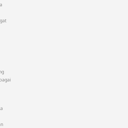
na
gat
ng
bagai
ka
an