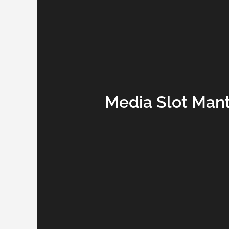
Media Slot Mant