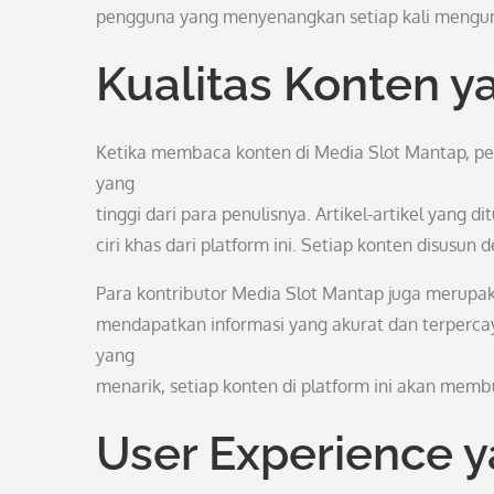
pengguna yang menyenangkan setiap kali mengun
Kualitas Konten y
Ketika membaca konten di Media Slot Mantap, pe
yang
tinggi dari para penulisnya. Artikel-artikel yang d
ciri khas dari platform ini. Setiap konten disusu
Para kontributor Media Slot Mantap juga merupa
mendapatkan informasi yang akurat dan terperca
yang
menarik, setiap konten di platform ini akan me
User Experience