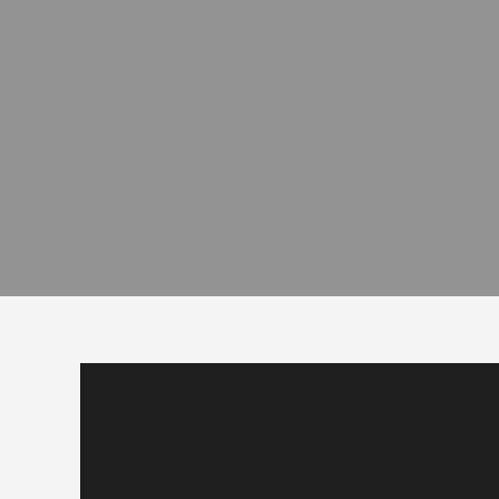
Skip
to
content