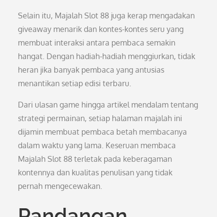
Selain itu, Majalah Slot 88 juga kerap mengadakan
giveaway menarik dan kontes-kontes seru yang
membuat interaksi antara pembaca semakin
hangat. Dengan hadiah-hadiah menggiurkan, tidak
heran jika banyak pembaca yang antusias
menantikan setiap edisi terbaru.
Dari ulasan game hingga artikel mendalam tentang
strategi permainan, setiap halaman majalah ini
dijamin membuat pembaca betah membacanya
dalam waktu yang lama. Keseruan membaca
Majalah Slot 88 terletak pada keberagaman
kontennya dan kualitas penulisan yang tidak
pernah mengecewakan.
Pandangan