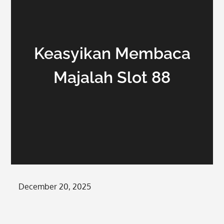
Keasyikan Membaca
Majalah Slot 88
Posted
December 20, 2025
on