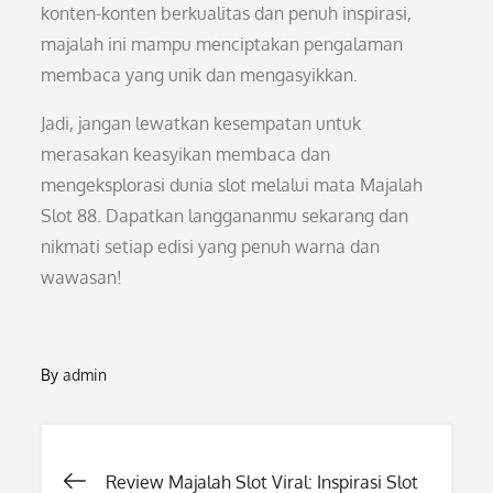
konten-konten berkualitas dan penuh inspirasi,
majalah ini mampu menciptakan pengalaman
membaca yang unik dan mengasyikkan.
Jadi, jangan lewatkan kesempatan untuk
merasakan keasyikan membaca dan
mengeksplorasi dunia slot melalui mata Majalah
Slot 88. Dapatkan langgananmu sekarang dan
nikmati setiap edisi yang penuh warna dan
wawasan!
By
admin
Post
Review Majalah Slot Viral: Inspirasi Slot