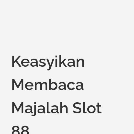
Keasyikan
Membaca
Majalah Slot
88