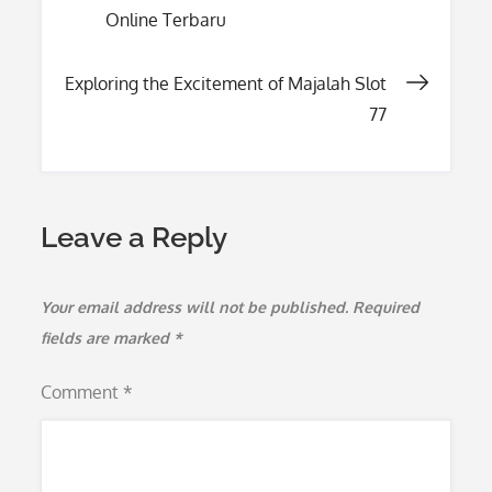
Online Terbaru
navigation
Exploring the Excitement of Majalah Slot
77
Leave a Reply
Your email address will not be published.
Required
fields are marked
*
Comment
*