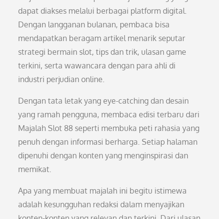
dapat diakses melalui berbagai platform digital.
Dengan langganan bulanan, pembaca bisa
mendapatkan beragam artikel menarik seputar
strategi bermain slot, tips dan trik, ulasan game
terkini, serta wawancara dengan para ahli di
industri perjudian online.
Dengan tata letak yang eye-catching dan desain
yang ramah pengguna, membaca edisi terbaru dari
Majalah Slot 88 seperti membuka peti rahasia yang
penuh dengan informasi berharga. Setiap halaman
dipenuhi dengan konten yang menginspirasi dan
memikat.
Apa yang membuat majalah ini begitu istimewa
adalah kesungguhan redaksi dalam menyajikan
konten-konten yang relevan dan terkini. Dari ulasan