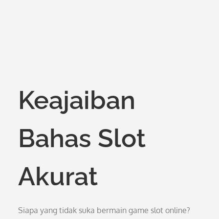
Keajaiban
Bahas Slot
Akurat
Siapa yang tidak suka bermain game slot online?