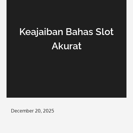
Keajaiban Bahas Slot
Akurat
Posted
December 20, 2025
on