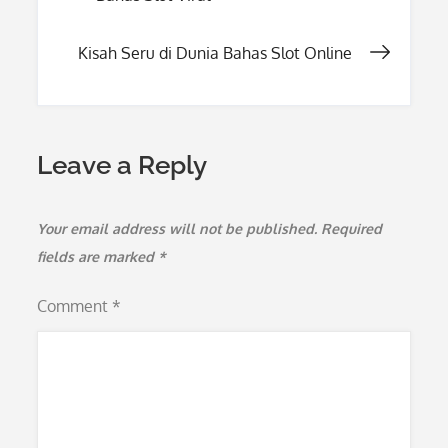
navigation
Kisah Seru di Dunia Bahas Slot Online
Leave a Reply
Your email address will not be published.
Required
fields are marked
*
Comment
*