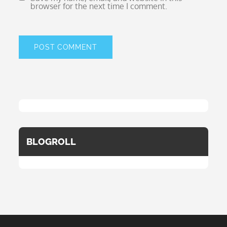
browser for the next time I comment.
BLOGROLL