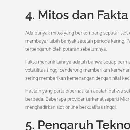
4. Mitos dan Fakta
Ada banyak mitos yang berkembang seputar slot o
membayar lebih banyak setelah periode kering. Pa
terpengaruh oleh putaran sebelumnya.
Fakta menarik lainnya adalah bahwa setiap permai
volatilitas tinggi cenderung memberikan kemenan
sering memberikan kemenangan dengan nilai keci
Hal lain yang perlu diperhatikan adalah bahwa set
berbeda. Beberapa provider terkenal seperti Micr
menghadirkan slot online berkualitas tinggi.
5. Pengaruh Tekno