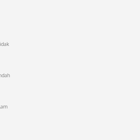
idak
endah
alam