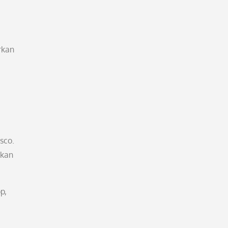
rkan
sco.
akan
p,