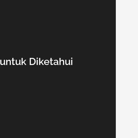
 untuk Diketahui