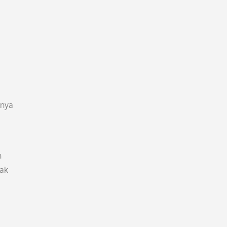
nnya
n
yak