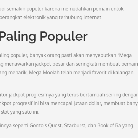
njadi semakin populer karena memudahkan pemain untuk
rangkat elektronik yang terhubung internet.
 Paling Populer
paling populer, banyak orang pasti akan menyebutkan “Mega
f yang menawarkan jackpot besar dan seringkali membuat pemai
ang menarik, Mega Moolah telah menjadi favorit di kalangan
fitur jackpot progresifnya yang terus bertambah seiring denga
kpot progresif ini bisa mencapai jutaan dollar, membuat ban
lot yang satu ini.
innya seperti Gonzo’s Quest, Starburst, dan Book of Ra yang