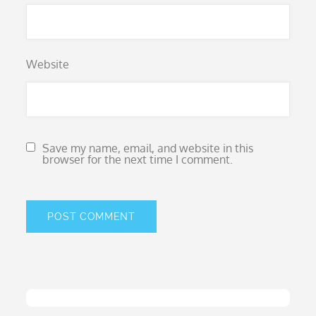
Website
Save my name, email, and website in this
browser for the next time I comment.