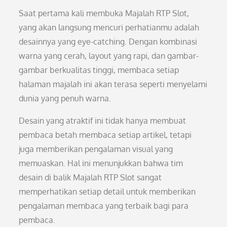
Saat pertama kali membuka Majalah RTP Slot,
yang akan langsung mencuri perhatianmu adalah
desainnya yang eye-catching. Dengan kombinasi
warna yang cerah, layout yang rapi, dan gambar-
gambar berkualitas tinggi, membaca setiap
halaman majalah ini akan terasa seperti menyelami
dunia yang penuh warna.
Desain yang atraktif ini tidak hanya membuat
pembaca betah membaca setiap artikel, tetapi
juga memberikan pengalaman visual yang
memuaskan. Hal ini menunjukkan bahwa tim
desain di balik Majalah RTP Slot sangat
memperhatikan setiap detail untuk memberikan
pengalaman membaca yang terbaik bagi para
pembaca.