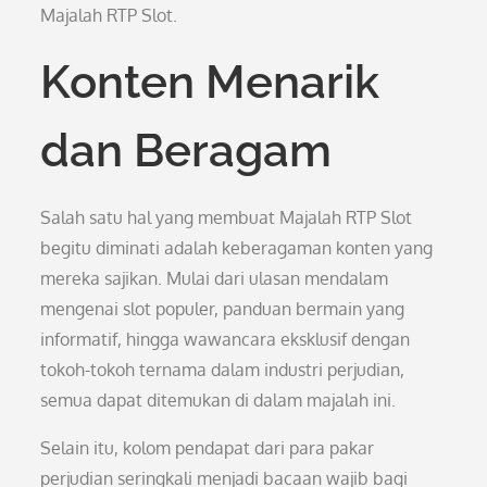
Majalah RTP Slot.
Konten Menarik
dan Beragam
Salah satu hal yang membuat Majalah RTP Slot
begitu diminati adalah keberagaman konten yang
mereka sajikan. Mulai dari ulasan mendalam
mengenai slot populer, panduan bermain yang
informatif, hingga wawancara eksklusif dengan
tokoh-tokoh ternama dalam industri perjudian,
semua dapat ditemukan di dalam majalah ini.
Selain itu, kolom pendapat dari para pakar
perjudian seringkali menjadi bacaan wajib bagi