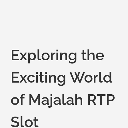
Exploring the
Exciting World
of Majalah RTP
Slot