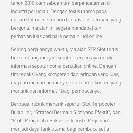
tahun 2010 oleh sebuah tim berpengalaman di
industri perjudian. Dengan fokus utama pada
ulasan slot online terkini dan tips-tips bermain yang
berguna, majalah ini segera mendapatkan
perhatian luas dari para pemain judi online.
Seiring berjalannya waktu, Majalah RTP Slot terus
berkembang menjadi sumber terpercaya untuk
informasi seputar dunia perjudian online. Dengan
tim redaksi yang kompeten dan jaringan yang luas,
majalah ini mampu menyajikan konten-konten yang
menarik dan informatif bagi pembacanya.
Berbagai rubrik menarik seperti “Slot Terpopuler
Bulan Ini”, “Strategi Bermain Slot yang Efektif”, dan
“Profil Pengusaha Sukses di Industri Perjudian”
menjadi daya tarik utama bagi pembaca setia