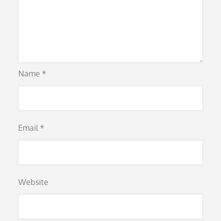
Name
*
Email
*
Website