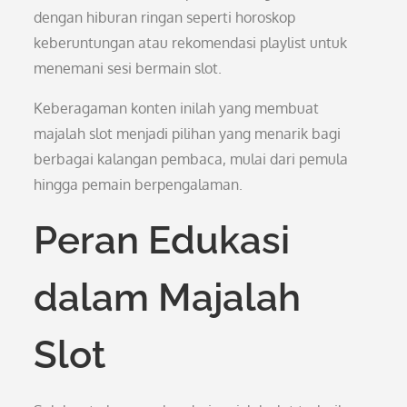
dengan hiburan ringan seperti horoskop
keberuntungan atau rekomendasi playlist untuk
menemani sesi bermain slot.
Keberagaman konten inilah yang membuat
majalah slot menjadi pilihan yang menarik bagi
berbagai kalangan pembaca, mulai dari pemula
hingga pemain berpengalaman.
Peran Edukasi
dalam Majalah
Slot