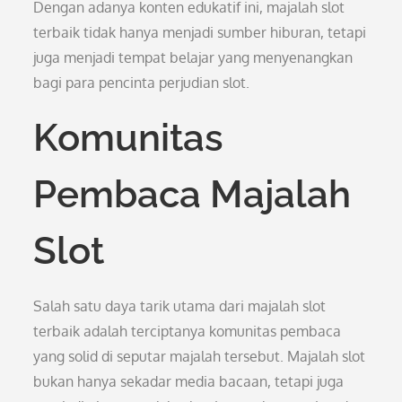
Dengan adanya konten edukatif ini, majalah slot
terbaik tidak hanya menjadi sumber hiburan, tetapi
juga menjadi tempat belajar yang menyenangkan
bagi para pencinta perjudian slot.
Komunitas
Pembaca Majalah
Slot
Salah satu daya tarik utama dari majalah slot
terbaik adalah terciptanya komunitas pembaca
yang solid di seputar majalah tersebut. Majalah slot
bukan hanya sekadar media bacaan, tetapi juga