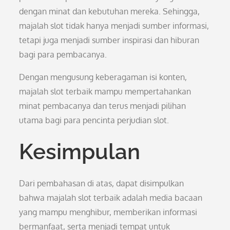
dengan minat dan kebutuhan mereka. Sehingga,
majalah slot tidak hanya menjadi sumber informasi,
tetapi juga menjadi sumber inspirasi dan hiburan
bagi para pembacanya.
Dengan mengusung keberagaman isi konten,
majalah slot terbaik mampu mempertahankan
minat pembacanya dan terus menjadi pilihan
utama bagi para pencinta perjudian slot.
Kesimpulan
Dari pembahasan di atas, dapat disimpulkan
bahwa majalah slot terbaik adalah media bacaan
yang mampu menghibur, memberikan informasi
bermanfaat, serta menjadi tempat untuk