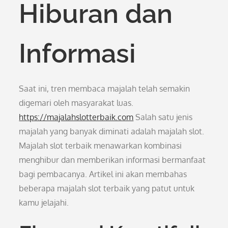
Hiburan dan
Informasi
Saat ini, tren membaca majalah telah semakin
digemari oleh masyarakat luas.
https://majalahslotterbaik.com
Salah satu jenis
majalah yang banyak diminati adalah majalah slot.
Majalah slot terbaik menawarkan kombinasi
menghibur dan memberikan informasi bermanfaat
bagi pembacanya. Artikel ini akan membahas
beberapa majalah slot terbaik yang patut untuk
kamu jelajahi.