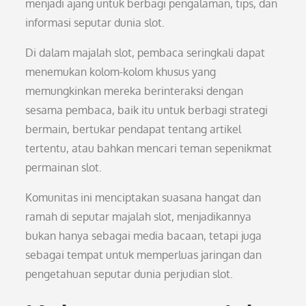
menjadi ajang untuk berbagi pengalaman, tips, dan
informasi seputar dunia slot.
Di dalam majalah slot, pembaca seringkali dapat
menemukan kolom-kolom khusus yang
memungkinkan mereka berinteraksi dengan
sesama pembaca, baik itu untuk berbagi strategi
bermain, bertukar pendapat tentang artikel
tertentu, atau bahkan mencari teman sepenikmat
permainan slot.
Komunitas ini menciptakan suasana hangat dan
ramah di seputar majalah slot, menjadikannya
bukan hanya sebagai media bacaan, tetapi juga
sebagai tempat untuk memperluas jaringan dan
pengetahuan seputar dunia perjudian slot.