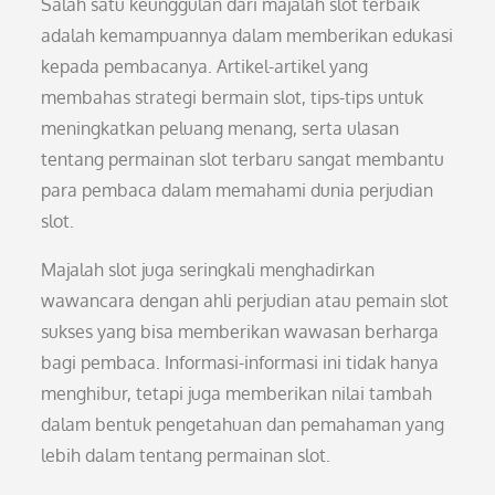
Salah satu keunggulan dari majalah slot terbaik
adalah kemampuannya dalam memberikan edukasi
kepada pembacanya. Artikel-artikel yang
membahas strategi bermain slot, tips-tips untuk
meningkatkan peluang menang, serta ulasan
tentang permainan slot terbaru sangat membantu
para pembaca dalam memahami dunia perjudian
slot.
Majalah slot juga seringkali menghadirkan
wawancara dengan ahli perjudian atau pemain slot
sukses yang bisa memberikan wawasan berharga
bagi pembaca. Informasi-informasi ini tidak hanya
menghibur, tetapi juga memberikan nilai tambah
dalam bentuk pengetahuan dan pemahaman yang
lebih dalam tentang permainan slot.