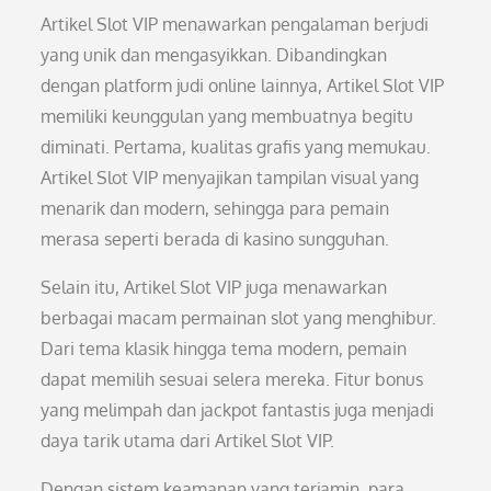
Artikel Slot VIP menawarkan pengalaman berjudi
yang unik dan mengasyikkan. Dibandingkan
dengan platform judi online lainnya, Artikel Slot VIP
memiliki keunggulan yang membuatnya begitu
diminati. Pertama, kualitas grafis yang memukau.
Artikel Slot VIP menyajikan tampilan visual yang
menarik dan modern, sehingga para pemain
merasa seperti berada di kasino sungguhan.
Selain itu, Artikel Slot VIP juga menawarkan
berbagai macam permainan slot yang menghibur.
Dari tema klasik hingga tema modern, pemain
dapat memilih sesuai selera mereka. Fitur bonus
yang melimpah dan jackpot fantastis juga menjadi
daya tarik utama dari Artikel Slot VIP.
Dengan sistem keamanan yang terjamin, para