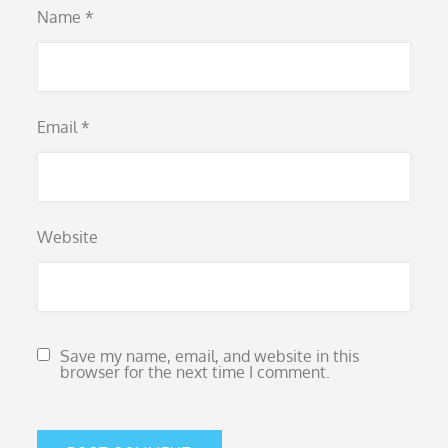
Name
*
Email
*
Website
Save my name, email, and website in this
browser for the next time I comment.