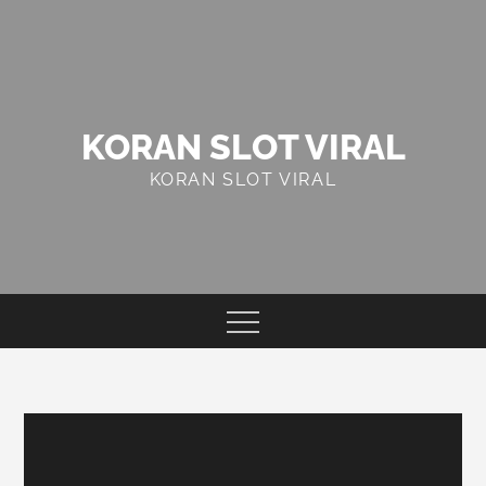
Skip
to
content
KORAN SLOT VIRAL
KORAN SLOT VIRAL