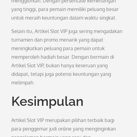
menggiurkan. Dengan persentase kemenangan
yang tinggi, para pemain memiliki peluang besar
untuk meraih keuntungan dalam waktu singkat.
Selain itu, Artikel Slot VIP juga sering mengadakan
turnamen dan promo menarik yang dapat
meningkatkan peluang para pemain untuk
memperoleh hadiah besar. Dengan bermain di
Artikel Slot VIP, bukan hanya keseruan yang
didapat, tetapi juga potensi keuntungan yang
melimpah.
Kesimpulan
Artikel Slot VIP merupakan pilihan terbaik bagi
para penggemar judi online yang menginginkan