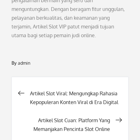
pengalaman bermain yang seru dan
menguntungkan. Dengan beragam fitur unggulan,
pelayanan berkualitas, dan keamanan yang
terjamin, Artikel Slot VIP patut menjadi tujuan
utama bagi setiap pemain judi online.
By
admin
Post
Artikel Slot Viral: Mengungkap Rahasia
Kepopuleran Konten Viral di Era Digital
navigation
Artikel Slot Cuan: Platform Yang
Memanjakan Pencinta Slot Online