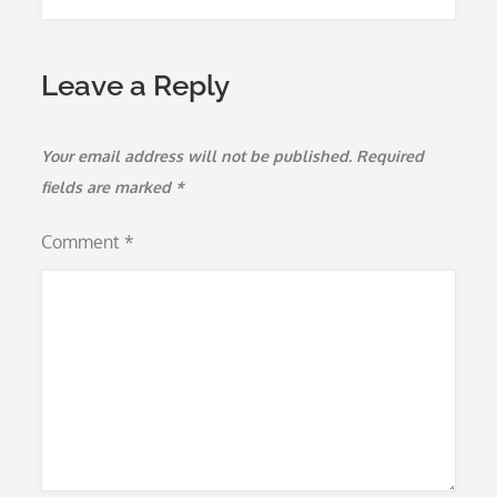
Leave a Reply
Your email address will not be published.
Required
fields are marked
*
Comment
*